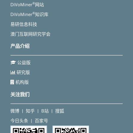
®
DiVoMiner
网站
®
DiVoMiner
知识库
易研信息科技
澳门互联网研究学会
产品介绍
公益版
研究版
机构版
关注我们
微博
知乎
B站
搜狐
丨
丨
丨
今日头条
百家号
丨