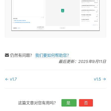
仍然有问题？
我们要如何帮助您？
最后更新：2025年9月11日
文
← v1.7
v1.5 →
档
导
航
这篇文章对您有用吗？
是
否