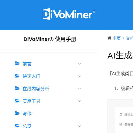
主页
文
DiVoMiner® 使用手册
AI生
前言
【AI生成类
快速入门
编辑
在线内容分析
实用工具
写作
总览