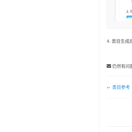
4. 类目生
仍然有问
文
← 类目参考
档
导
航