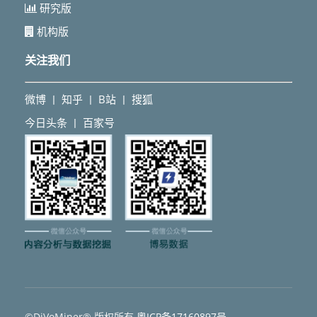
研究版
机构版
关注我们
微博
知乎
B站
搜狐
丨
丨
丨
今日头条
百家号
丨
©DiVoMiner® 版权所有
粵ICP备17160897号