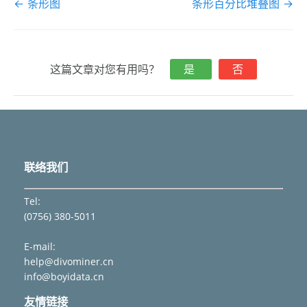
文
← 条形图
条形百分比堆叠图 →
档
导
航
这篇文章对您有用吗？
是
否
联络我们
Tel:
(0756) 380-5011
E-mail:
help@divominer.cn
info@boyidata.cn
友情链接