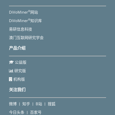
®
DiVoMiner
网站
®
DiVoMiner
知识库
易研信息科技
澳门互联网研究学会
产品介绍
公益版
研究版
机构版
关注我们
微博
知乎
B站
搜狐
丨
丨
丨
今日头条
百家号
丨