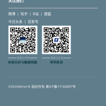
关注我们
微博
知乎
B站
搜狐
丨
丨
丨
今日头条
百家号
丨
©DiVoMiner® 版权所有
粵ICP备17160897号