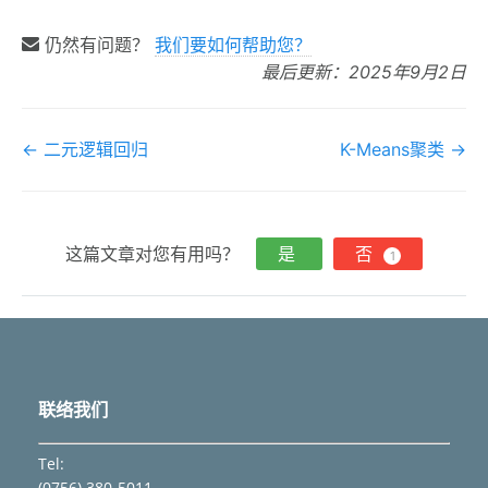
仍然有问题？
我们要如何帮助您？
最后更新：2025年9月2日
文
← 二元逻辑回归
K-Means聚类 →
档
导
航
这篇文章对您有用吗？
是
否
1
联络我们
Tel:
(0756) 380-5011