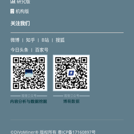
研究版
机构版
关注我们
微博
知乎
B站
搜狐
丨
丨
丨
今日头条
百家号
丨
©DiVoMiner® 版权所有
粵ICP备17160897号