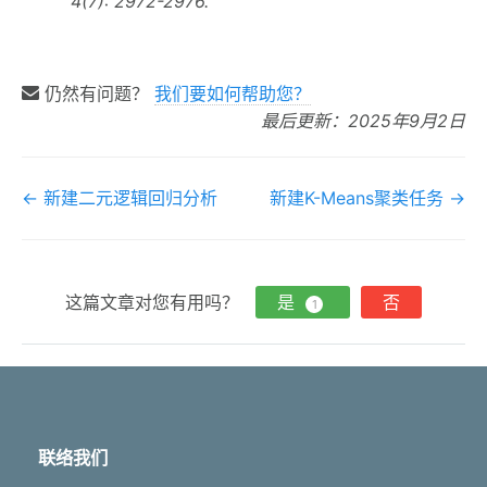
4(7): 2972-2976.
仍然有问题？
我们要如何帮助您？
最后更新：2025年9月2日
文
← 新建二元逻辑回归分析
新建K-Means聚类任务 →
档
导
航
这篇文章对您有用吗？
是
否
1
联络我们