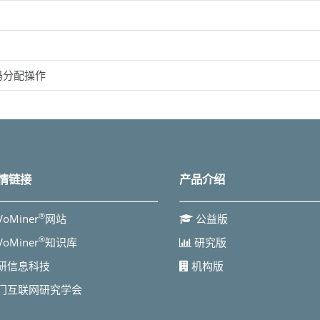
码分配操作
情链接
产品介绍
®
VoMiner
网站
公益版
®
VoMiner
知识库
研究版
研信息科技
机构版
门互联网研究学会