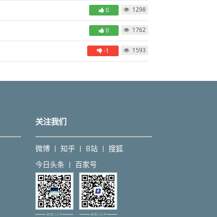
1298
0
1762
0
1593
-1
关注我们
微博
知乎
B站
搜狐
丨
丨
丨
今日头条
百家号
丨