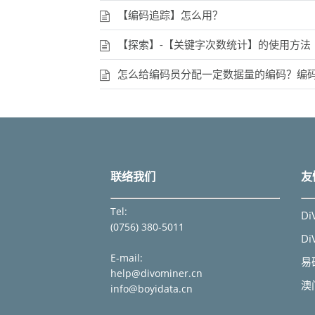
【编码追踪】怎么用？
【探索】-【关键字次数统计】的使用方法
怎么给编码员分配一定数据量的编码？编
联络我们
友
Tel:
Di
(0756) 380-5011
Di
E-mail:
易
help@divominer.cn
澳
info@boyidata.cn