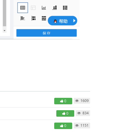
1609
0
834
0
1151
0