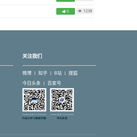
1238
0
关注我们
微博
知乎
B站
搜狐
丨
丨
丨
今日头条
百家号
丨