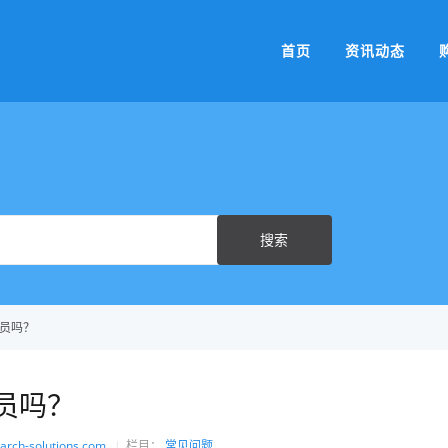
首页
资讯动态
Search
搜索
For
码员吗？
码员吗？
arch-solutions.com
栏目：
常见问题