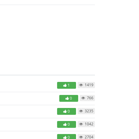
1419
1
766
0
3235
0
1042
0
2704
0