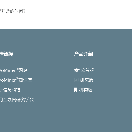
是开票的时间？
情链接
产品介绍
®
VoMiner
网站
公益版
®
VoMiner
知识库
研究版
研信息科技
机构版
门互联网研究学会