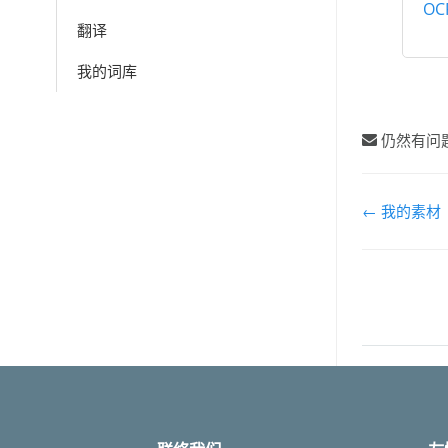
OC
翻译
我的词库
仍然有问
文
← 我的素材
档
导
航