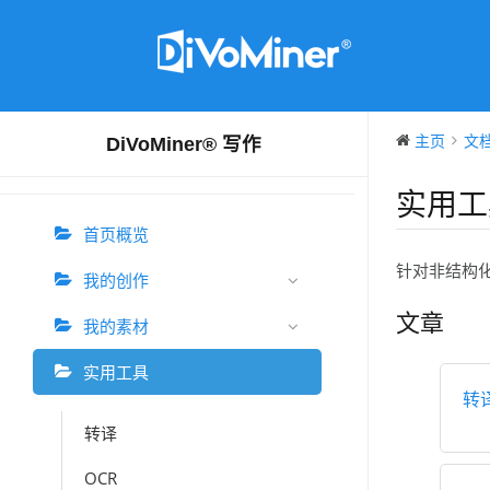
主页
文
DiVoMiner® 写作
实用工
首页概览
针对非结构
我的创作
文章
我的素材
实用工具
转
转译
OCR